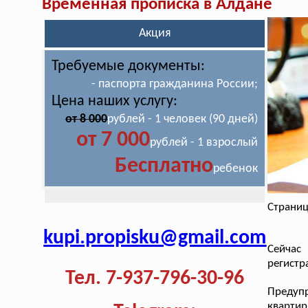
Временная прописка в Алдане
Акция
Требуемые документы:
- паспорта гражданина России;
Цена наших услугу:
от 8 000
рублей - 1 человек (90 дней)
от 7 000
рублей - 1 взрослый
Бесплатно
ребенок
Страниц
kupi.propisku@gmail.com
Сейчас
регистр
Тел. 7-937-796-30-96
Предуп
кварти