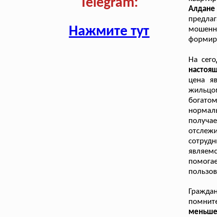
Telegram:
Алдане
предла
Нажмите тут
мошенн
формиру
На сег
настоя
цена я
жильцо
богато
нормал
получа
отсле
сотруд
являем
помога
пользов
Гражда
помнит
меньше