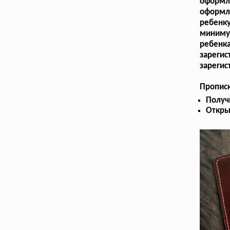
оформл
оформле
ребенк
миниму
ребенка
зареги
зарегис
Пропис
Получ
Откры