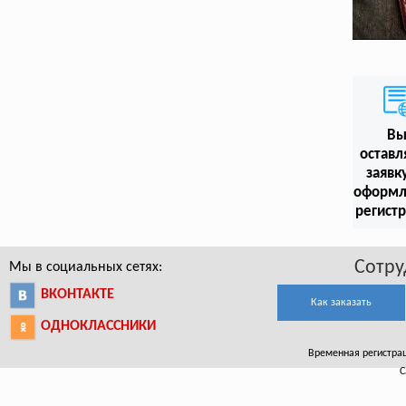
В
оставл
заявк
оформл
регист
Сотру
Мы в социальных сетях:
ВКОНТАКТЕ
Как заказать
ОДНОКЛАССНИКИ
Временная регистраци
С