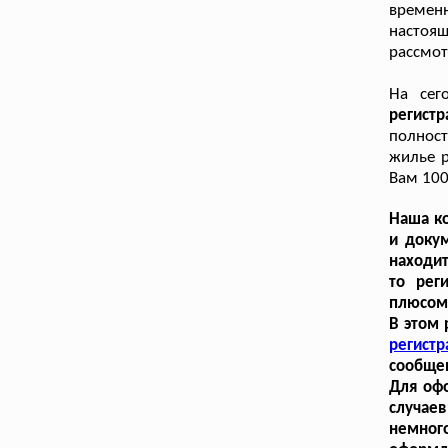
временн
настоящ
рассмот
На сег
регист
полнос
жилье р
Вам 100
Наша ко
и доку
находит
то рег
плюсом 
В этом 
регистр
сообщен
Для оф
случаев
немног